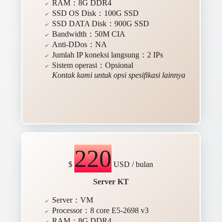
RAM：8G DDR4
SSD OS Disk：100G SSD
SSD DATA Disk：900G SSD
Bandwidth：50M CIA
Anti-DDos：NA
Jumlah IP koneksi langsung：2 IPs
Sistem operasi：Opsional
Kontak kami untuk opsi spesifikasi lainnya
220
$
USD / bulan
Server KT
Server：VM
Processor：8 core E5-2698 v3
RAM：8G DDR4