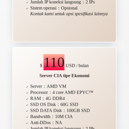
Jumlah IP koneksi langsung：2 IPs
Sistem operasi：Opsional
Kontak kami untuk opsi spesifikasi lainnya
110
$
USD / bulan
Server CIA tipe Ekonomi
Server：AMD VM
Processor：4 core AMD EPYC™
RAM：4G DDR4
SSD OS Disk：60G SSD
SSD DATA Disk：100GB SSD
Bandwidth：10M CIA
Anti-DDos：NA
Jumlah IP koneksi langsung：2 IPs