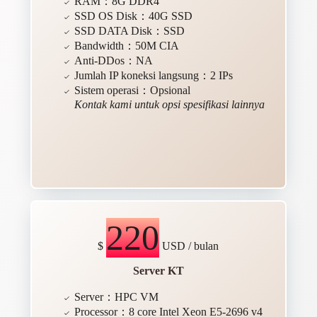
RAM：8G DDR4
SSD OS Disk：40G SSD
SSD DATA Disk：SSD
Bandwidth：50M CIA
Anti-DDos：NA
Jumlah IP koneksi langsung：2 IPs
Sistem operasi：Opsional
Kontak kami untuk opsi spesifikasi lainnya
220
$
USD / bulan
Server KT
Server：HPC VM
Processor：8 core Intel Xeon E5-2696 v4