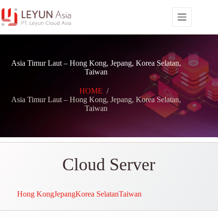
Skip
to
content
Asia Timur Laut – Hong Kong, Jepang, Korea Selatan,
Taiwan
HOME
/
Asia Timur Laut – Hong Kong, Jepang, Korea Selatan,
Taiwan
Cloud Server
Hong Kong
Jepang
Korea Selatan
Taiwan