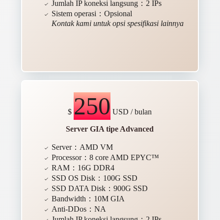
Jumlah IP koneksi langsung：2 IPs
Sistem operasi：Opsional
Kontak kami untuk opsi spesifikasi lainnya
250
$
USD / bulan
Server GIA tipe Advanced
Server：AMD VM
Processor：8 core AMD EPYC™
RAM：16G DDR4
SSD OS Disk：100G SSD
SSD DATA Disk：900G SSD
Bandwidth：10M GIA
Anti-DDos：NA
Jumlah IP koneksi langsung：2 IPs