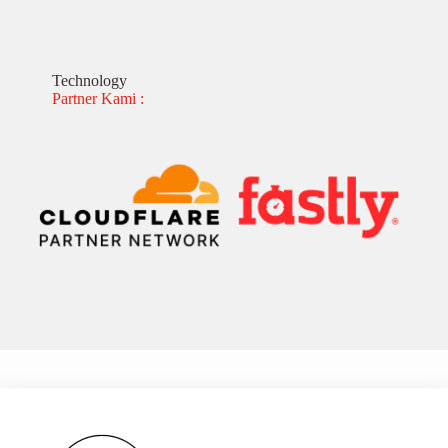
Technology
Partner Kami :