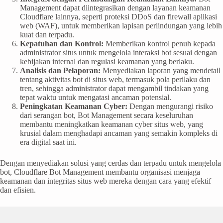
Management dapat diintegrasikan dengan layanan keamanan
Cloudflare lainnya, seperti proteksi DDoS dan firewall aplikasi
web (WAF), untuk memberikan lapisan perlindungan yang lebih
kuat dan terpadu.
Kepatuhan dan Kontrol:
Memberikan kontrol penuh kepada
administrator situs untuk mengelola interaksi bot sesuai dengan
kebijakan internal dan regulasi keamanan yang berlaku.
Analisis dan Pelaporan:
Menyediakan laporan yang mendetail
tentang aktivitas bot di situs web, termasuk pola perilaku dan
tren, sehingga administrator dapat mengambil tindakan yang
tepat waktu untuk mengatasi ancaman potensial.
Peningkatan Keamanan Cyber:
Dengan mengurangi risiko
dari serangan bot, Bot Management secara keseluruhan
membantu meningkatkan keamanan cyber situs web, yang
krusial dalam menghadapi ancaman yang semakin kompleks di
era digital saat ini.
Dengan menyediakan solusi yang cerdas dan terpadu untuk mengelola
bot, Cloudflare Bot Management membantu organisasi menjaga
keamanan dan integritas situs web mereka dengan cara yang efektif
dan efisien.