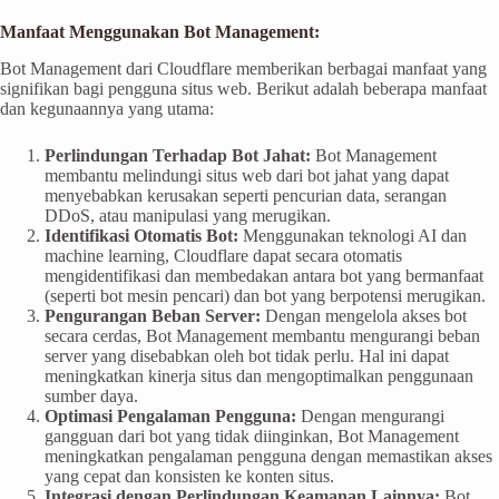
Manfaat Menggunakan Bot Management:
Bot Management dari Cloudflare memberikan berbagai manfaat yang
signifikan bagi pengguna situs web. Berikut adalah beberapa manfaat
dan kegunaannya yang utama:
Perlindungan Terhadap Bot Jahat:
Bot Management
membantu melindungi situs web dari bot jahat yang dapat
menyebabkan kerusakan seperti pencurian data, serangan
DDoS, atau manipulasi yang merugikan.
Identifikasi Otomatis Bot:
Menggunakan teknologi AI dan
machine learning, Cloudflare dapat secara otomatis
mengidentifikasi dan membedakan antara bot yang bermanfaat
(seperti bot mesin pencari) dan bot yang berpotensi merugikan.
Pengurangan Beban Server:
Dengan mengelola akses bot
secara cerdas, Bot Management membantu mengurangi beban
server yang disebabkan oleh bot tidak perlu. Hal ini dapat
meningkatkan kinerja situs dan mengoptimalkan penggunaan
sumber daya.
Optimasi Pengalaman Pengguna:
Dengan mengurangi
gangguan dari bot yang tidak diinginkan, Bot Management
meningkatkan pengalaman pengguna dengan memastikan akses
yang cepat dan konsisten ke konten situs.
Integrasi dengan Perlindungan Keamanan Lainnya:
Bot