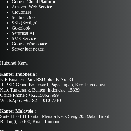
Google Cloud Platform
Amazon Web Service
Cloudflare
SentinelOne
SSL (Sectigo)
Gogolook
Sertifikat AI
SMS Service
Google Workspace
Server luar negeri
Hubungi Kami
Kantor Indonesia :
ICE Business Park BSD blok F. No. 31
Jl. BSD Grand Boulevard, Pagedangan, Kec. Pagedangan,
Kab. Tangerang, Banten, Indonesia, 15339.
Office Phone : +622150627999
WhatsApp : +62-821-1010-7710
Kantor Malaysia :
Suite 11-03 11 Lantai, Menara Keck Seng 203 (Jalan Bukit
Bintang), 55100, Kuala Lumpur.