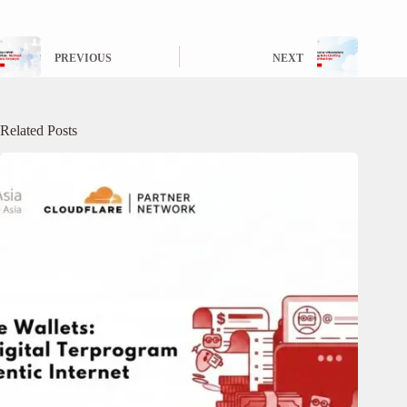
PREVIOUS
NEXT
Related Posts