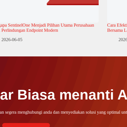
apa SentinelOne Menjadi Pilihan Utama Perusahaan
Cara Efekt
k Perlindungan Endpoint Modern
Bersama L
2026-06-05
2026
r Biasa menanti 
kan segera menghubungi anda dan menyediakan solusi yang optimal unt
Kontak kami