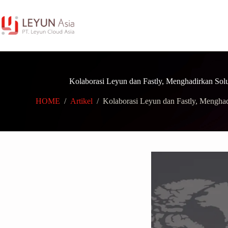
Skip
to
content
Kolaborasi Leyun dan Fastly, Menghadirkan Solus
HOME
/
Artikel
/
Kolaborasi Leyun dan Fastly, Menghadi