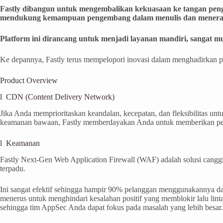
Fastly dibangun untuk mengembalikan kekuasaan ke tangan penge
mendukung kemampuan pengembang dalam menulis dan menerapka
Platform ini dirancang untuk menjadi layanan mandiri, sangat 
Ke depannya, Fastly terus mempelopori inovasi dalam menghadirkan pe
Product Overview
l CDN (Content Delivery Network)
Jika Anda memprioritaskan keandalan, kecepatan, dan fleksibilitas 
keamanan bawaan, Fastly memberdayakan Anda untuk memberikan peng
l Keamanan
Fastly Next-Gen Web Application Firewall (WAF) adalah solusi canggi
terpadu.
Ini sangat efektif sehingga hampir 90% pelanggan menggunakannya da
menerus untuk menghindari kesalahan positif yang memblokir lalu lint
sehingga tim AppSec Anda dapat fokus pada masalah yang lebih besar.