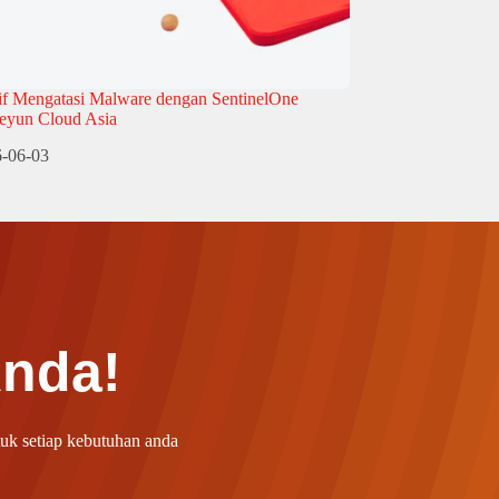
if Mengatasi Malware dengan SentinelOne
eyun Cloud Asia
-06-03
Anda!
uk setiap kebutuhan anda