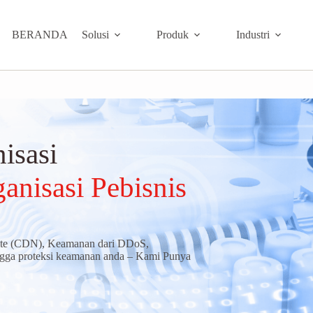
BERANDA
Solusi
Produk
Industri
isasi
anisasi Pebisnis
site (CDN), Keamanan dari DDoS,
ngga proteksi keamanan anda – Kami Punya