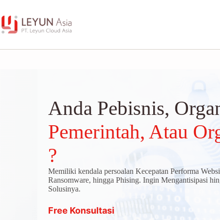
Skip
to
content
Anda Pebisnis, Organ
Pemerintah, Atau Org
?
Memiliki kendala persoalan Kecepatan Performa Web
Ransomware, hingga Phising. Ingin Mengantisipasi hi
Solusinya.
Free Konsultasi