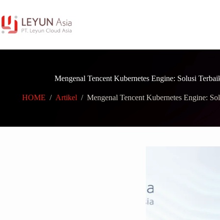
Skip
to
content
Mengenal Tencent Kubernetes Engine: Solusi Terbai
HOME
/
Artikel
/
Mengenal Tencent Kubernetes Engine: Solu