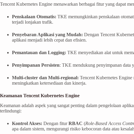
Tencent Kubernetes Engine menawarkan berbagai fitur yang dapat mem
Penskalaan Otomatis:
TKE memungkinkan penskalaan otomatis a
terjadi lonjakan trafik.
Penyebaran Aplikasi yang Mudah:
Dengan Tencent Kubernetes 
aplikasi menjadi lebih cepat dan efisien.
Pemantauan dan Logging:
TKE menyediakan alat untuk memant
Penyimpanan Persisten
: TKE mendukung penyimpanan data yang
Multi-cluster dan Multi-regional:
Tencent Kubernetes Engine m
meningkatkan ketersediaan dan kinerja.
Keamanan Tencent Kubernetes Engine
Keamanan adalah aspek yang sangat penting dalam pengelolaan aplikas
terlindungi:
Kontrol Akses:
Dengan fitur
RBAC
(
Role-Based Access Contr
apa dalam sistem, mengurangi risiko kebocoran data atau kesala