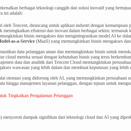
nalkan berbagai teknologi canggih dan solusi inovatif yang bertujua
a ini adalah:
i oleh Tencent, dirancang untuk aplikasi industri dengan kemampuan p
meningkatkan efisiensi dan inovasi dalam berbagai sektor, termasuk
emungkinkan bisnis mengakses dan mengintegrasikan model AI ke dalam
odel-as-a-Service
(MaaS) yang memungkinkan bisnis mengakses dan m
mastikan data pelanggan aman dan memungkinkan bisnis untuk menskalak
ur cloud mereka sesuai dengan kebutuhan bisnis yang terus berkemba
ajemen data dan analitik dari Tencent Cloud memungkinkan perusahaa
gakses wawasan yang lebih dalam dan membuat keputusan yang lebih ce
at otomasi yang didorong oleh AI, yang memungkinkan perusahaan untu
 data hingga manajemen layanan pelanggan, dengan tujuan untuk mengu
untuk Tingkatkan Pengalaman Pelanggan
 menyoroti dampak signifikan dari teknologi cloud dan AI yang diperk