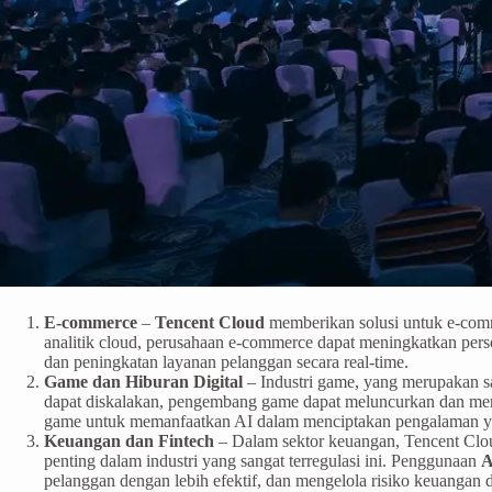
E-commerce
–
Tencent Cloud
memberikan solusi untuk e-com
analitik cloud, perusahaan e-commerce dapat meningkatkan per
dan peningkatan layanan pelanggan secara real-time.
Game dan Hiburan Digital
– Industri game, yang merupakan sa
dapat diskalakan, pengembang game dapat meluncurkan dan men
game untuk memanfaatkan AI dalam menciptakan pengalaman yang 
Keuangan dan Fintech
– Dalam sektor keuangan, Tencent Clou
penting dalam industri yang sangat terregulasi ini. Penggunaan
A
pelanggan dengan lebih efektif, dan mengelola risiko keuangan 