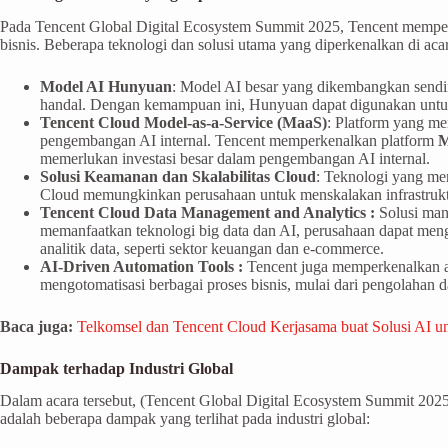
Pada Tencent Global Digital Ecosystem Summit 2025, Tencent memperke
bisnis. Beberapa teknologi dan solusi utama yang diperkenalkan di acar
Model AI Hunyuan
: Model AI besar yang dikembangkan sendir
handal. Dengan kemampuan ini, Hunyuan dapat digunakan untuk 
Tencent Cloud Model-as-a-Service (MaaS)
: Platform yang m
pengembangan AI internal. Tencent memperkenalkan platform
M
memerlukan investasi besar dalam pengembangan AI internal.
Solusi Keamanan dan Skalabilitas Cloud
: Teknologi yang me
Cloud memungkinkan perusahaan untuk menskalakan infrastrukt
Tencent Cloud Data Management and Analytics :
Solusi man
memanfaatkan teknologi big data dan AI, perusahaan dapat men
analitik data, seperti sektor keuangan dan e-commerce.
AI-Driven Automation Tools :
Tencent juga memperkenalkan al
mengotomatisasi berbagai proses bisnis, mulai dari pengolahan
Baca juga:
Telkomsel dan Tencent Cloud Kerjasama buat Solusi AI 
Dampak terhadap Industri Global
Dalam acara tersebut, (Tencent Global Digital Ecosystem Summit 2025)
adalah beberapa dampak yang terlihat pada industri global: