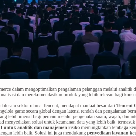
merce dalam mengoptimalkan pengalaman pelanggan melalui analitik
sonalisasi dan merekomendasikan produk yang lebih relevan bagi kons
lah satu sektor utama Tencent, mendapat manfaat besar dari
Tencent C
gelola game secara global dengan latensi rendah dan pengalaman ber
lebih imersif bagi pemain melalui pengenalan suara, wajah, dan inte
d menyediakan solusi untuk keamanan data yang lebih baik, termasuk 
I untuk analitik dan manajemen risiko
memungkinkan lembaga keuan
dengan lebih baik. Solusi ini juga mendukung
penyediaan layanan keu