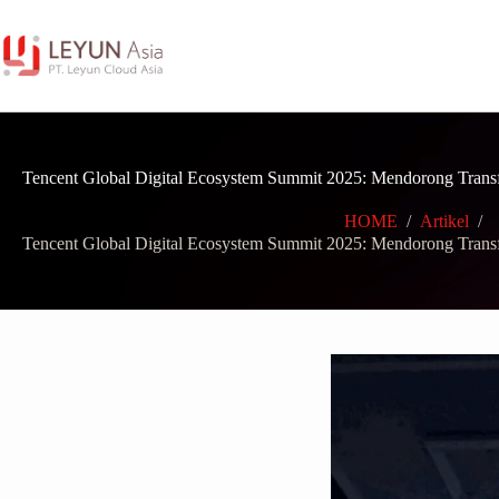
Skip
to
content
Tencent Global Digital Ecosystem Summit 2025: Mendorong Transf
HOME
/
Artikel
/
Tencent Global Digital Ecosystem Summit 2025: Mendorong Transf