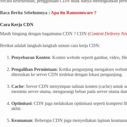
Secara keseluruhan, penggunaan CDN tidak hanya meningkatkan perfor
Baca Berita Sebelumnya :
Apa itu Ramsomware ?
Cara Kerja CDN
Masih bingung dengan bagaimana CDN ? CDN (
Content Delivery Ne
Berikut adalah langkah-langkah umum cara kerja CDN:
Penyebaran Konten
: Konten website seperti gambar, video, fi
Pengalihan Permintaan
: Ketika pengunjung mengakses website,
diteruskan ke server CDN terdekat dengan lokasi pengunjung.
Cache
: Server CDN menyimpan salinan konten (cache) untuk sem
meminta server utama, mengurangi beban pada server utama d
Optimisasi
: CDN juga melakukan optimisasi seperti kompresi fi
akhir.
Keamanan
: Beberapa CDN juga menyediakan lapisan keamanan 