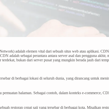
work) adalah elemen vital dari sebuah situs web atau aplikasi. CDN ter
DN adalah sebagai perantara antara server asal dan pengguna akhir, me
er terdekat, bukan dari server pusat yang mungkin berada jauh dari te
tersebar di berbagai lokasi di seluruh dunia, yang dirancang untuk me
 pemuatan halaman. Sebagai contoh, dalam konteks e-commerce, C
buah restoran cepat saji yang tersebar di berbagai kota. Misalkan rest