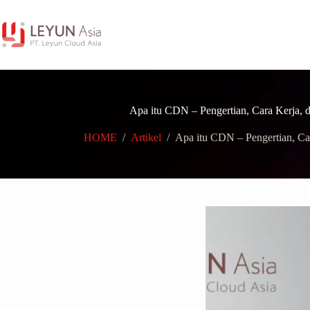
Skip
to
content
Apa itu CDN – Pengertian, Cara Kerja, 
HOME
/
Artikel
/
Apa itu CDN – Pengertian, Car