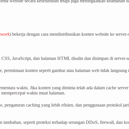
ma website secara keseluruhan tetapi juga meningkatkan keamanan dan
twork
) bekerja dengan cara mendistribusikan konten website ke server-s
le CSS, JavaScript, dan halaman HTML disalin dan disimpan di server-s
 permintaan konten seperti gambar atau halaman web tidak langsung men
entara waktu. Jika konten yang diminta telah ada dalam cache server 
an mempercepat waktu muat halaman.
le, pengaturan caching yang lebih efisien, dan penggunaan protokol 
tambahan, seperti proteksi terhadap serangan DDoS, firewall, dan ko