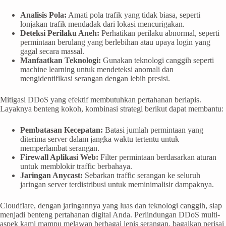
Analisis Pola:
Amati pola trafik yang tidak biasa, seperti
lonjakan trafik mendadak dari lokasi mencurigakan.
Deteksi Perilaku Aneh:
Perhatikan perilaku abnormal, seperti
permintaan berulang yang berlebihan atau upaya login yang
gagal secara massal.
Manfaatkan Teknologi:
Gunakan teknologi canggih seperti
machine learning untuk mendeteksi anomali dan
mengidentifikasi serangan dengan lebih presisi.
Mitigasi DDoS yang efektif membutuhkan pertahanan berlapis.
Layaknya benteng kokoh, kombinasi strategi berikut dapat membantu:
Pembatasan Kecepatan:
Batasi jumlah permintaan yang
diterima server dalam jangka waktu tertentu untuk
memperlambat serangan.
Firewall Aplikasi Web:
Filter permintaan berdasarkan aturan
untuk memblokir traffic berbahaya.
Jaringan Anycast:
Sebarkan traffic serangan ke seluruh
jaringan server terdistribusi untuk meminimalisir dampaknya.
Cloudflare, dengan jaringannya yang luas dan teknologi canggih, siap
menjadi benteng pertahanan digital Anda. Perlindungan DDoS multi-
aspek kami mampu melawan berbagai jenis serangan, bagaikan perisai