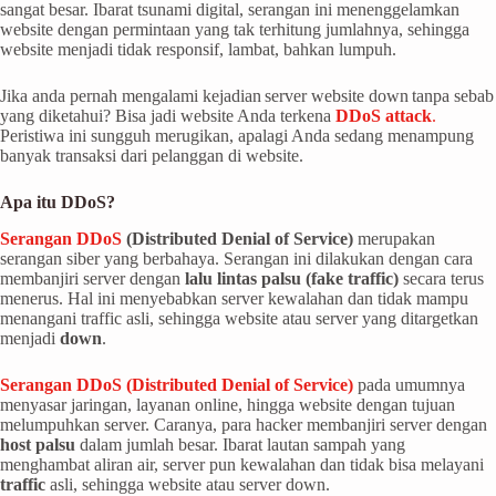
sangat besar. Ibarat tsunami digital, serangan ini menenggelamkan
website dengan permintaan yang tak terhitung jumlahnya, sehingga
website menjadi tidak responsif, lambat, bahkan lumpuh.
Jika anda pernah mengalami kejadian server website down tanpa sebab
yang diketahui? Bisa jadi website Anda terkena
DDoS attack
.
Peristiwa ini sungguh merugikan, apalagi Anda sedang menampung
banyak transaksi dari pelanggan di website.
Apa itu DDoS?
Serangan DDoS
(Distributed Denial of Service)
merupakan
serangan siber yang berbahaya. Serangan ini dilakukan dengan cara
membanjiri server dengan
lalu lintas palsu (fake traffic)
secara terus
menerus. Hal ini menyebabkan server kewalahan dan tidak mampu
menangani traffic asli, sehingga website atau server yang ditargetkan
menjadi
down
.
Serangan DDoS (Distributed Denial of Service)
pada umumnya
menyasar jaringan, layanan online, hingga website dengan tujuan
melumpuhkan server. Caranya, para hacker membanjiri server dengan
host palsu
dalam jumlah besar. Ibarat lautan sampah yang
menghambat aliran air, server pun kewalahan dan tidak bisa melayani
traffic
asli, sehingga website atau server down.