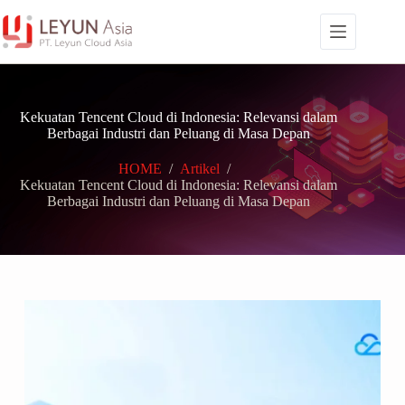
Skip
to
content
Kekuatan Tencent Cloud di Indonesia: Relevansi dalam
Berbagai Industri dan Peluang di Masa Depan
HOME
/
Artikel
/
Kekuatan Tencent Cloud di Indonesia: Relevansi dalam
Berbagai Industri dan Peluang di Masa Depan