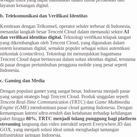
layanan keuangan digital.
b. Telekomunikasi dan Verifikasi Identitas
Kemitraan dengan Telkomsel, operator seluler terbesar di Indonesia,
menandai langkah besar Tencent Cloud dalam memasuki sektor
AI
dan verifikasi identitas digital.
Teknologi verifikasi telapak tangan
yang dikembangkan oleh Tencent Cloud, yang digunakan dalam
sistem keamanan digital, semakin populer sebagai solusi autentikasi
nirkontak (
contactless
). Teknologi ini menunjukkan bagaimana
Tencent Cloud dapat berinovasi dalam solusi identitas digital, terutama
di pasar dengan pertumbuhan pengguna mobile yang pesat seperti
Indonesia.
c. Gaming dan Media
Dengan populasi gamer yang sangat besar, Indonesia menjadi pasar
yang sangat strategis bagi Tencent Cloud. Produk unggulan seperti
Tencent Real-Time Communication
(TRTC) dan
Game Multimedia
Engine
(GME) mendominasi pasar cloud gaming Indonesia. Dengan
kemampuan
latensi ultra-rendah
dan ketahanan terhadap kehilangan
paket hingga
80%, TRTC menjadi tulang punggung bagi platform
streaming
langsung dan video interaktif seperti Everywhere.ID dan
GOX, yang menjadi solusi ideal untuk menghadapi tantangan
infrastruktur jaringan Indonesia.