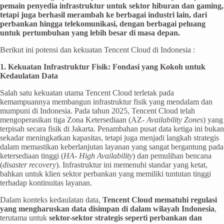
pemain penyedia infrastruktur untuk sektor hiburan dan gaming,
tetapi juga berhasil merambah ke berbagai industri lain, dari
perbankan hingga telekomunikasi, dengan berbagai peluang
untuk pertumbuhan yang lebih besar di masa depan.
Berikut ini potensi dan kekuatan Tencent Cloud di Indonesia :
1. Kekuatan Infrastruktur Fisik: Fondasi yang Kokoh untuk
Kedaulatan Data
Salah satu kekuatan utama Tencent Cloud terletak pada
kemampuannya membangun infrastruktur fisik yang mendalam dan
mumpuni di Indonesia. Pada tahun 2025, Tencent Cloud telah
mengoperasikan tiga Zona Ketersediaan (AZ-
Availability Zones
) yang
terpisah secara fisik di Jakarta. Penambahan pusat data ketiga ini bukan
sekadar meningkatkan kapasitas, tetapi juga menjadi langkah strategis
dalam memastikan keberlanjutan layanan yang sangat bergantung pada
ketersediaan tinggi (
HA- High Availability
) dan pemulihan bencana
(
disaster recovery
). Infrastruktur ini memenuhi standar yang ketat,
bahkan untuk klien sektor perbankan yang memiliki tuntutan tinggi
terhadap kontinuitas layanan.
Dalam konteks kedaulatan data,
Tencent Cloud mematuhi regulasi
yang mengharuskan data disimpan di dalam wilayah Indonesia
,
terutama untuk
sektor-sektor strategis seperti perbankan dan