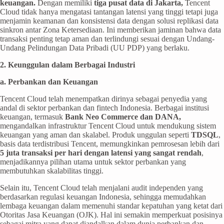
keuangan.
Dengan memiliki
tiga pusat data di Jakarta,
Tencent
Cloud tidak hanya mengatasi tantangan latensi yang tinggi tetapi juga
menjamin keamanan dan konsistensi data dengan solusi replikasi data
sinkron antar Zona Ketersediaan. Ini memberikan jaminan bahwa data
transaksi penting tetap aman dan terlindungi sesuai dengan Undang-
Undang Pelindungan Data Pribadi (UU PDP) yang berlaku.
2. Keunggulan dalam Berbagai Industri
a. Perbankan dan Keuangan
Tencent Cloud telah menempatkan dirinya sebagai penyedia yang
andal di sektor perbankan dan fintech Indonesia. Berbagai institusi
keuangan, termasuk
Bank Neo Commerce dan DANA,
mengandalkan infrastruktur Tencent Cloud untuk mendukung sistem
keuangan yang aman dan skalabel. Produk unggulan seperti
TDSQL
,
basis data terdistribusi Tencent, memungkinkan pemrosesan lebih dari
5 juta transaksi per hari dengan latensi yang sangat rendah
,
menjadikannya pilihan utama untuk sektor perbankan yang
membutuhkan skalabilitas tinggi.
Selain itu, Tencent Cloud telah menjalani audit independen yang
berdasarkan regulasi keuangan Indonesia, sehingga memudahkan
lembaga keuangan dalam memenuhi standar kepatuhan yang ketat dari
Otoritas Jasa Keuangan (OJK). Hal ini semakin memperkuat posisinya
sebagai mitra yang dapat diandalkan dalam dunia perbankan dan